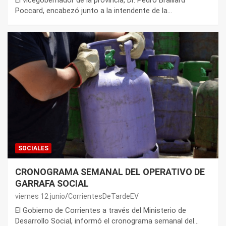
El vicegobernador de la provincia, Dr. Pedro Braillard
Poccard, encabezó junto a la intendente de la…
SOCIALES
CRONOGRAMA SEMANAL DEL OPERATIVO DE
GARRAFA SOCIAL
viernes 12 junio
CorrientesDeTardeEV
El Gobierno de Corrientes a través del Ministerio de
Desarrollo Social, informó el cronograma semanal del…