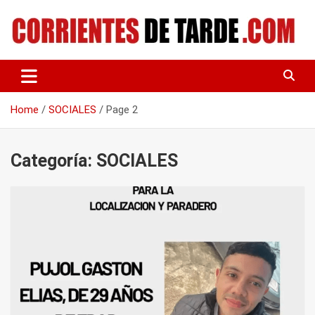
Skip
to
content
Tu portal de noticias
CORRIENTES DE TARDE
Home
SOCIALES
Page 2
Categoría:
SOCIALES