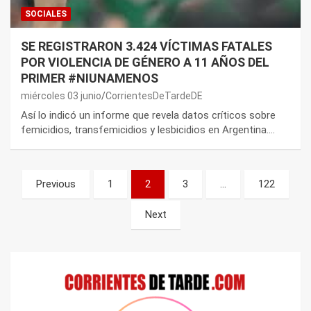
SOCIALES
SE REGISTRARON 3.424 VÍCTIMAS FATALES
POR VIOLENCIA DE GÉNERO A 11 AÑOS DEL
PRIMER #NIUNAMENOS
miércoles 03 junio
CorrientesDeTardeDE
Así lo indicó un informe que revela datos críticos sobre
femicidios, transfemicidios y lesbicidios en Argentina.…
Paginación
Previous
1
2
3
…
122
de
Next
entradas