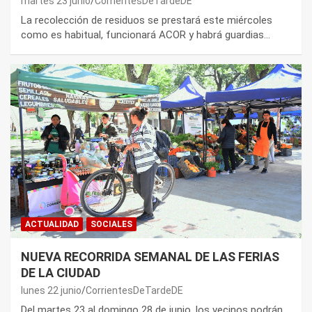
martes 23 junio
CorrientesDeTardeDE
La recolección de residuos se prestará este miércoles
como es habitual, funcionará ACOR y habrá guardias…
ACTUALIDAD
SOCIALES
NUEVA RECORRIDA SEMANAL DE LAS FERIAS
DE LA CIUDAD
lunes 22 junio
CorrientesDeTardeDE
Del martes 23 al domingo 28 de junio, los vecinos podrán