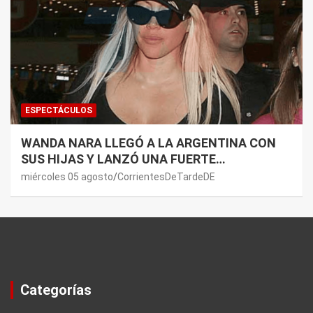
ESPECTÁCULOS
WANDA NARA LLEGÓ A LA ARGENTINA CON
SUS HIJAS Y LANZÓ UNA FUERTE
PREMONICIÓN SOBRE MAURO ICARDI
miércoles 05 agosto
CorrientesDeTardeDE
Categorías