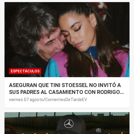
ESPECTÁCULOS
ASEGURAN QUE TINI STOESSEL NO INVITÓ A
SUS PADRES AL CASAMIENTO CON RODRIGO
DE PAUL: LOS MOTIVOS
viernes 07 agosto
CorrientesDeTardeEV