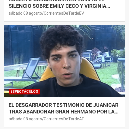
SILENCIO SOBRE EMILY CECO Y VIRGINIA
GALLARDO: “DEDÍQUENSE A SUS VIDAS”
sábado 08 agosto
CorrientesDeTardeEV
ESPECTÁCULOS
EL DESGARRADOR TESTIMONIO DE JUANICAR
TRAS ABANDONAR GRAN HERMANO POR LA
SALUD DE SU MAMÁ.
sábado 08 agosto
CorrientesDeTardeAT