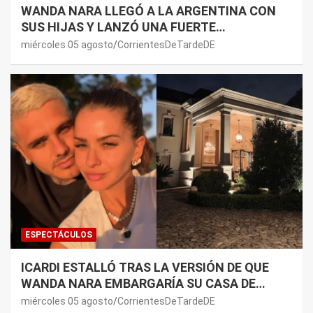
WANDA NARA LLEGÓ A LA ARGENTINA CON
SUS HIJAS Y LANZÓ UNA FUERTE
PREMONICIÓN SOBRE MAURO ICARDI
miércoles 05 agosto
CorrientesDeTardeDE
ESPECTÁCULOS
ICARDI ESTALLÓ TRAS LA VERSIÓN DE QUE
WANDA NARA EMBARGARÍA SU CASA DE
NORDELTA: “NECESITAN RASCAR DE ALGÚN
miércoles 05 agosto
CorrientesDeTardeDE