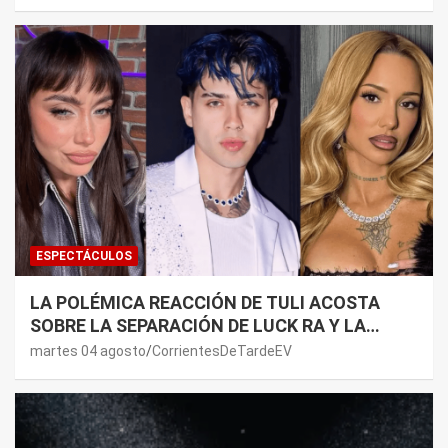
LADO”
ESPECTÁCULOS
LA POLÉMICA REACCIÓN DE TULI ACOSTA
SOBRE LA SEPARACIÓN DE LUCK RA Y LA
JOAQUI: “¿MI VERDAD?”
martes 04 agosto
CorrientesDeTardeEV