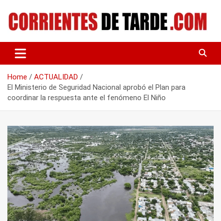
Skip
to
content
Tu portal de noticias
CORRIENTES DE TARDE
Home
ACTUALIDAD
El Ministerio de Seguridad Nacional aprobó el Plan para
coordinar la respuesta ante el fenómeno El Niño