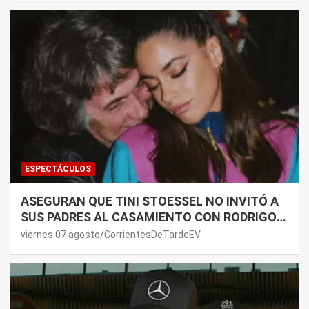
ESPECTÁCULOS
ASEGURAN QUE TINI STOESSEL NO INVITÓ A
SUS PADRES AL CASAMIENTO CON RODRIGO
DE PAUL: LOS MOTIVOS
viernes 07 agosto
CorrientesDeTardeEV