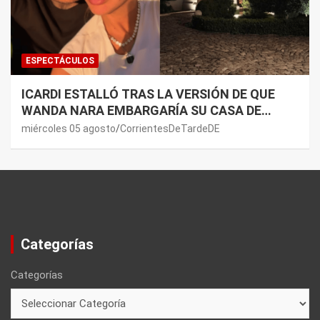
ESPECTÁCULOS
ICARDI ESTALLÓ TRAS LA VERSIÓN DE QUE
WANDA NARA EMBARGARÍA SU CASA DE
NORDELTA: “NECESITAN RASCAR DE ALGÚN
miércoles 05 agosto
CorrientesDeTardeDE
LADO”
Categorías
Categorías