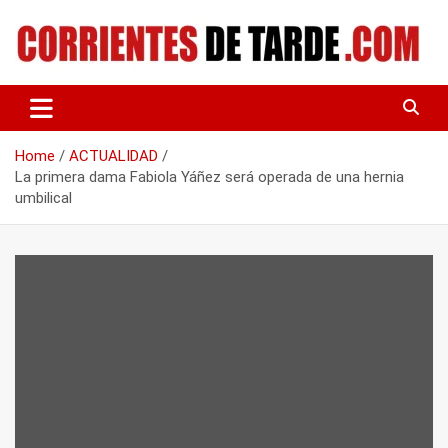
Skip
to
content
Tu portal de noticias
CORRIENTES DE TARDE
Home
ACTUALIDAD
La primera dama Fabiola Yáñez será operada de una hernia
umbilical