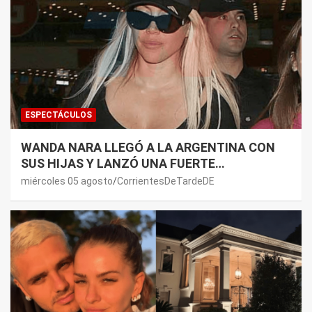
ESPECTÁCULOS
WANDA NARA LLEGÓ A LA ARGENTINA CON
SUS HIJAS Y LANZÓ UNA FUERTE
PREMONICIÓN SOBRE MAURO ICARDI
miércoles 05 agosto
CorrientesDeTardeDE