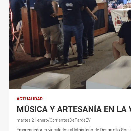
ACTUALIDAD
MÚSICA Y ARTESANÍA EN LA 
martes 21 enero
CorrientesDeTardeEV
Emprendedores vinculados al Ministerio de Desarrollo Social