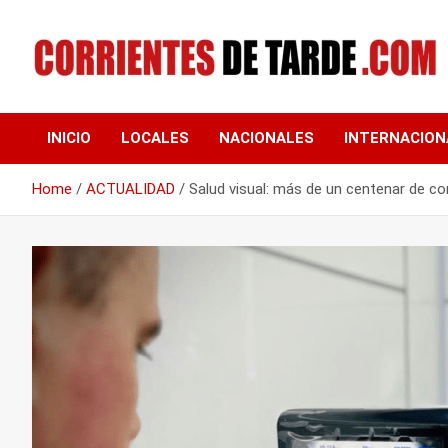
Skip
to
content
Tu portal de noticias
CORRIENTES DE
INICIO
LOCALES
NACIONALES
INTERNACION
TARDE
Home
ACTUALIDAD
Salud visual: más de un centenar de co