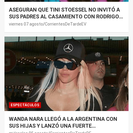
ASEGURAN QUE TINI STOESSEL NO INVITÓ A
SUS PADRES AL CASAMIENTO CON RODRIGO
DE PAUL: LOS MOTIVOS
viernes 07 agosto
CorrientesDeTardeEV
ESPECTÁCULOS
WANDA NARA LLEGÓ A LA ARGENTINA CON
SUS HIJAS Y LANZÓ UNA FUERTE
PREMONICIÓN SOBRE MAURO ICARDI