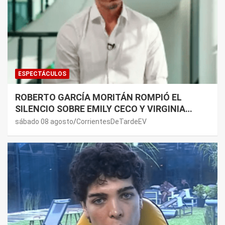
ESPECTÁCULOS
ROBERTO GARCÍA MORITÁN ROMPIÓ EL
SILENCIO SOBRE EMILY CECO Y VIRGINIA
GALLARDO: “DEDÍQUENSE A SUS VIDAS”
sábado 08 agosto
CorrientesDeTardeEV