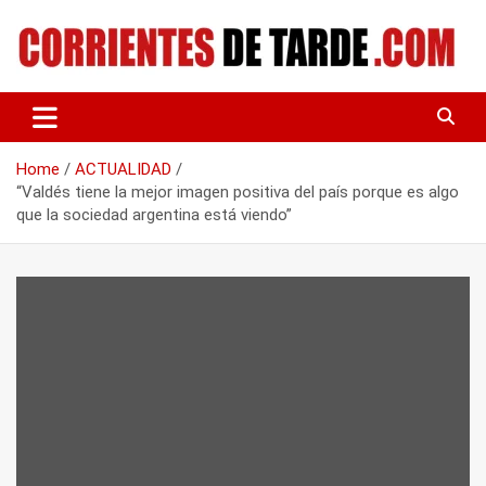
Skip
to
content
Tu portal de noticias
CORRIENTES DE TARDE
Home
ACTUALIDAD
“Valdés tiene la mejor imagen positiva del país porque es algo
que la sociedad argentina está viendo”