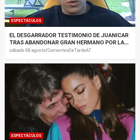
ESPECTÁCULOS
EL DESGARRADOR TESTIMONIO DE JUANICAR
TRAS ABANDONAR GRAN HERMANO POR LA
SALUD DE SU MAMÁ.
sábado 08 agosto
CorrientesDeTardeAT
ESPECTÁCULOS