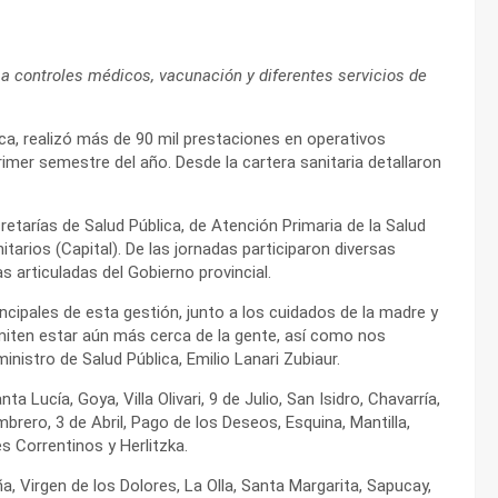
 a controles médicos, vacunación y diferentes servicios de
lica, realizó más de 90 mil prestaciones en operativos
rimer semestre del año. Desde la cartera sanitaria detallaron
etarías de Salud Pública, de Atención Primaria de la Salud
itarios (Capital). De las jornadas participaron diversas
as articuladas del Gobierno provincial.
incipales de esta gestión, junto a los cuidados de la madre y
rmiten estar aún más cerca de la gente, así como nos
istro de Salud Pública, Emilio Lanari Zubiaur.
a Lucía, Goya, Villa Olivari, 9 de Julio, San Isidro, Chavarría,
brero, 3 de Abril, Pago de los Deseos, Esquina, Mantilla,
s Correntinos y Herlitzka.
a, Virgen de los Dolores, La Olla, Santa Margarita, Sapucay,