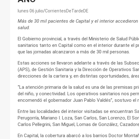
lunes 06 julio
CorrientesDeTardeDE
Más de 30 mil pacientes de Capital y el interior accedieron
salud.
El Gobierno provincial, a través del Ministerio de Salud Púb
sanitarios tanto en Capital como en el interior durante el p
que las jornadas alcanzaron a más de 30 mil personas.
Estas acciones se llevaron adelante a través de las Subsecr
(APS), de Gestión Sanitaria y la Dirección de Operativos San
direcciones de la cartera y, en distintas oportunidades, áre
“La atención primaria de la salud es una de las premisas pr
del niño, y conectividad. Los operativos sanitarios nos pe
encomendó el gobernador Juan Pablo Valdés”, sostuvo el min
Entre las localidades del interior visitadas se encuentran Sant
Perugorría, Mariano I. Loza, San Carlos, San Lorenzo, El Som
Carlos Pellegrini, San Miguel, Lomas de González, Cazadore
En Capital, la cobertura abarcó a los barrios Doctor Montañ