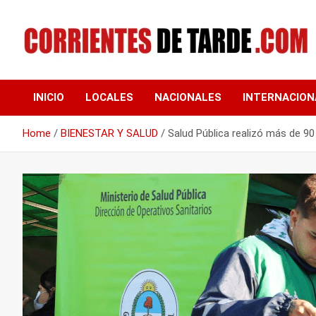
Skip
to
content
Tu portal de noticias
CORRIENTES DE
INICIO
LOCALES
NACIONALES
INTERNACION
TARDE
Home
BIENESTAR Y SALUD
Salud Pública realizó más de 90