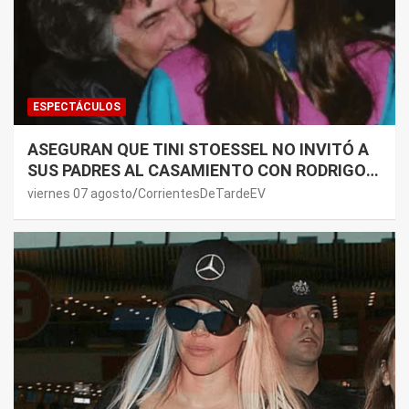
ESPECTÁCULOS
ASEGURAN QUE TINI STOESSEL NO INVITÓ A
SUS PADRES AL CASAMIENTO CON RODRIGO
DE PAUL: LOS MOTIVOS
viernes 07 agosto
CorrientesDeTardeEV