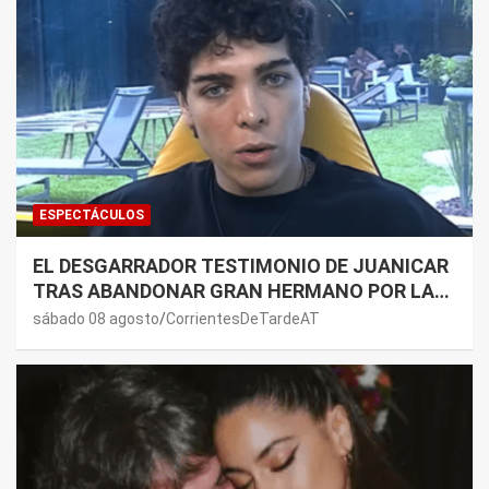
ESPECTÁCULOS
EL DESGARRADOR TESTIMONIO DE JUANICAR
TRAS ABANDONAR GRAN HERMANO POR LA
SALUD DE SU MAMÁ.
sábado 08 agosto
CorrientesDeTardeAT