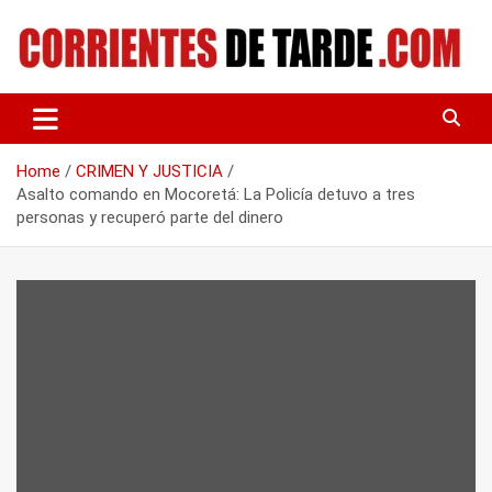
Skip
to
content
Tu portal de noticias
CORRIENTES DE TARDE
Home
CRIMEN Y JUSTICIA
Asalto comando en Mocoretá: La Policía detuvo a tres
personas y recuperó parte del dinero