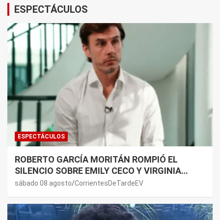
ESPECTÁCULOS
ESPECTÁCULOS
ROBERTO GARCÍA MORITÁN ROMPIÓ EL
SILENCIO SOBRE EMILY CECO Y VIRGINIA
GALLARDO: “DEDÍQUENSE A SUS VIDAS”
sábado 08 agosto
CorrientesDeTardeEV