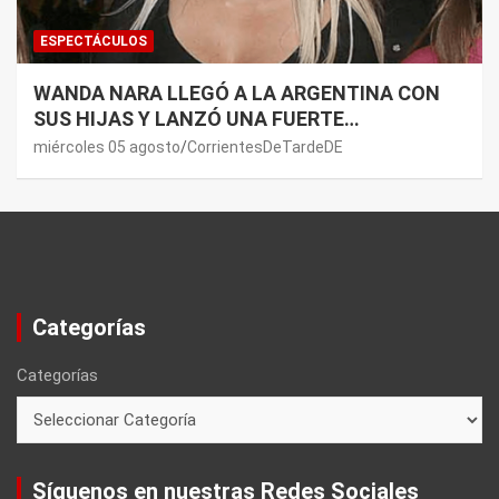
ESPECTÁCULOS
WANDA NARA LLEGÓ A LA ARGENTINA CON
SUS HIJAS Y LANZÓ UNA FUERTE
PREMONICIÓN SOBRE MAURO ICARDI
miércoles 05 agosto
CorrientesDeTardeDE
Categorías
Categorías
Síguenos en nuestras Redes Sociales