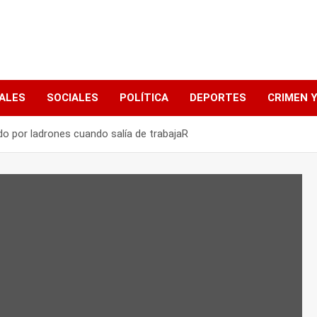
ALES
SOCIALES
POLÍTICA
DEPORTES
CRIMEN Y
o por ladrones cuando salía de trabajaR