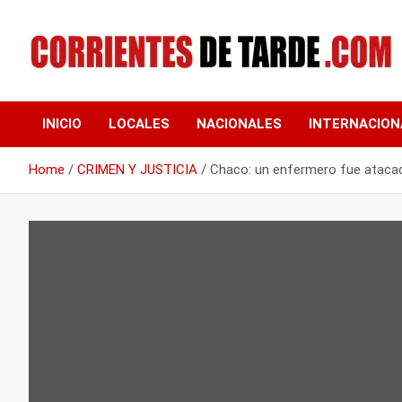
Skip
to
content
Tu portal de noticias
CORRIENTES DE
INICIO
LOCALES
NACIONALES
INTERNACION
TARDE
Home
CRIMEN Y JUSTICIA
Chaco: un enfermero fue atacad