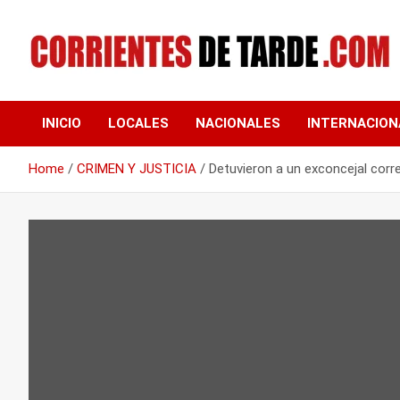
Skip
to
content
Tu portal de noticias
CORRIENTES DE
INICIO
LOCALES
NACIONALES
INTERNACION
TARDE
Home
CRIMEN Y JUSTICIA
Detuvieron a un exconcejal cor