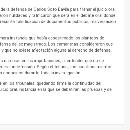
e la defensa de Carlos Soto Dávila para frenar el juicio oral.
aron nulidades y ratificaron que será en el debate oral donde
presunta falsificación de documentos públicos, malversación
 primera instancia que había desestimado los planteos de
efensa del ex magistrado. Los camaristas consideraron que
s y que no existe afectación alguna al derecho de defensa.
s cambios en las imputaciones, al entender que no se
nerar indefensión. Según el tribunal, los cuestionamientos
ya conocidos durante toda la investigación.
é en los tribunales, quedando firme la continuidad del
icio oral, instancia en la que se debatirán las pruebas y se