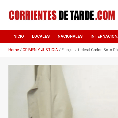
Skip
to
content
Tu portal de noticias
CORRIENTES DE
INICIO
LOCALES
NACIONALES
INTERNACION
TARDE
Home
CRIMEN Y JUSTICIA
El exjuez federal Carlos Soto Dávi