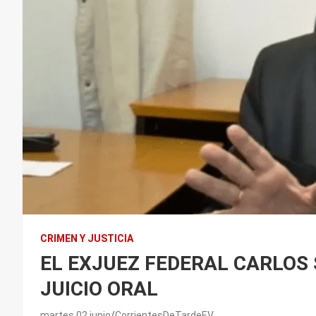
CRIMEN Y JUSTICIA
EL EXJUEZ FEDERAL CARLOS 
JUICIO ORAL
martes 02 junio
CorrientesDeTardeEV