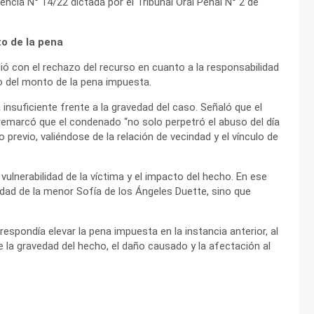
ncia N° 14/22 dictada por el Tribunal Oral Penal N° 2 de
to de la pena
dió con el rechazo del recurso en cuanto a la responsabilidad
o del monto de la pena impuesta.
insuficiente frente a la gravedad del caso. Señaló que el
remarcó que el condenado “no solo perpetró el abuso del día
previo, valiéndose de la relación de vecindad y el vínculo de
vulnerabilidad de la víctima y el impacto del hecho. En ese
ridad de la menor Sofía de los Ángeles Duette, sino que
spondía elevar la pena impuesta en la instancia anterior, al
 la gravedad del hecho, el daño causado y la afectación al