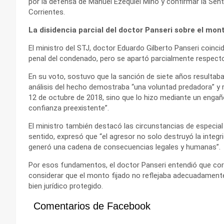
por la defensa de Manuel Ezequiel Miño y confirmar la Sente
Corrientes.
La disidencia parcial del doctor Panseri sobre el mon
El ministro del STJ, doctor Eduardo Gilberto Panseri coinci
penal del condenado, pero se apartó parcialmente respect
En su voto, sostuvo que la sanción de siete años resultaba 
análisis del hecho demostraba “una voluntad predadora” y 
12 de octubre de 2018, sino que lo hizo mediante un engaño 
confianza preexistente”.
El ministro también destacó las circunstancias de especial 
sentido, expresó que “el agresor no solo destruyó la integ
generó una cadena de consecuencias legales y humanas”.
Por esos fundamentos, el doctor Panseri entendió que corre
considerar que el monto fijado no reflejaba adecuadamente
bien jurídico protegido.
Comentarios de Facebook