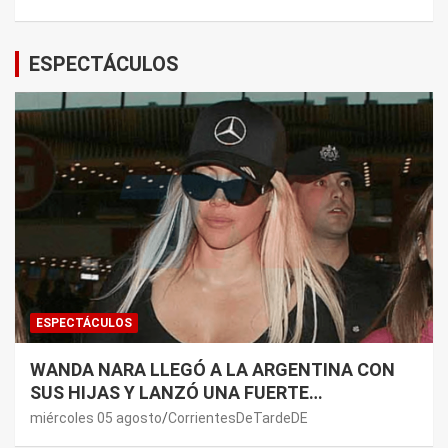
ESPECTÁCULOS
ESPECTÁCULOS
WANDA NARA LLEGÓ A LA ARGENTINA CON
SUS HIJAS Y LANZÓ UNA FUERTE
PREMONICIÓN SOBRE MAURO ICARDI
miércoles 05 agosto
CorrientesDeTardeDE