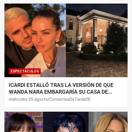
ESPECTÁCULOS
ICARDI ESTALLÓ TRAS LA VERSIÓN DE QUE
WANDA NARA EMBARGARÍA SU CASA DE
NORDELTA: “NECESITAN RASCAR DE ALGÚN
miércoles 05 agosto
CorrientesDeTardeDE
LADO”