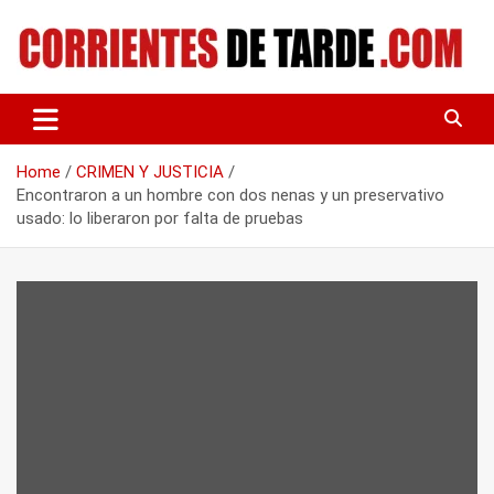
Skip
to
content
Tu portal de noticias
CORRIENTES DE TARDE
Home
CRIMEN Y JUSTICIA
Encontraron a un hombre con dos nenas y un preservativo
usado: lo liberaron por falta de pruebas