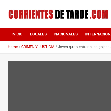
Skip
to
content
Tu portal de noticias
CORRIENTES DE
INICIO
LOCALES
NACIONALES
INTERNACION
TARDE
Home
CRIMEN Y JUSTICIA
Joven quiso entrar a los golpes 