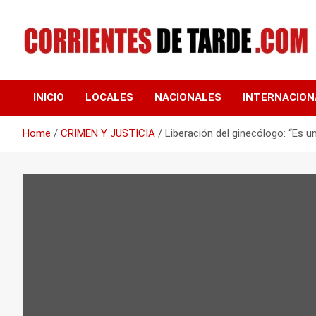
Skip
to
content
Tu portal de noticias
CORRIENTES DE
INICIO
LOCALES
NACIONALES
INTERNACION
TARDE
Home
CRIMEN Y JUSTICIA
Liberación del ginecólogo: “Es un