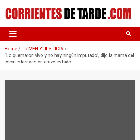
Skip
to
content
Tu portal de noticias
CORRIENTES DE TARDE
Home
CRIMEN Y JUSTICIA
“Lo quemaron vivo y no hay ningún imputado”, dijo la mamá del
joven internado en grave estado