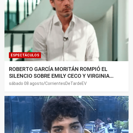
ESPECTÁCULOS
ROBERTO GARCÍA MORITÁN ROMPIÓ EL
SILENCIO SOBRE EMILY CECO Y VIRGINIA
GALLARDO: “DEDÍQUENSE A SUS VIDAS”
sábado 08 agosto
CorrientesDeTardeEV