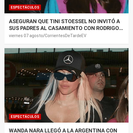
ESPECTÁCULOS
ASEGURAN QUE TINI STOESSEL NO INVITÓ A
SUS PADRES AL CASAMIENTO CON RODRIGO
DE PAUL: LOS MOTIVOS
viernes 07 agosto
CorrientesDeTardeEV
ESPECTÁCULOS
WANDA NARA LLEGÓ A LA ARGENTINA CON