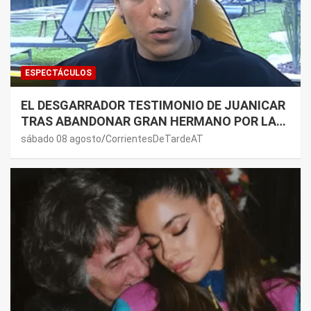
ESPECTÁCULOS
EL DESGARRADOR TESTIMONIO DE JUANICAR
TRAS ABANDONAR GRAN HERMANO POR LA
SALUD DE SU MAMÁ.
sábado 08 agosto
CorrientesDeTardeAT