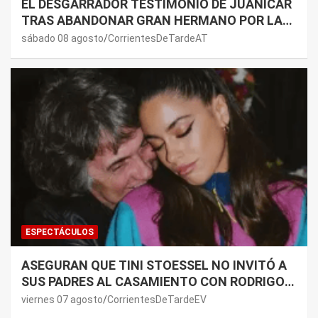
EL DESGARRADOR TESTIMONIO DE JUANICAR
TRAS ABANDONAR GRAN HERMANO POR LA
SALUD DE SU MAMÁ.
sábado 08 agosto
CorrientesDeTardeAT
ESPECTÁCULOS
ASEGURAN QUE TINI STOESSEL NO INVITÓ A
SUS PADRES AL CASAMIENTO CON RODRIGO
DE PAUL: LOS MOTIVOS
viernes 07 agosto
CorrientesDeTardeEV