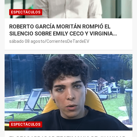
ESPECTÁCULOS
ROBERTO GARCÍA MORITÁN ROMPIÓ EL
SILENCIO SOBRE EMILY CECO Y VIRGINIA
GALLARDO: “DEDÍQUENSE A SUS VIDAS”
sábado 08 agosto
CorrientesDeTardeEV
ESPECTÁCULOS