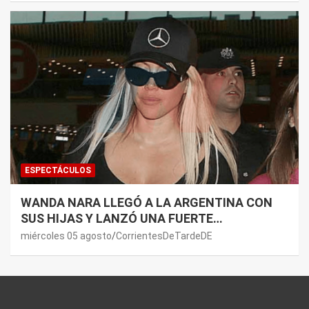
ESPECTÁCULOS
WANDA NARA LLEGÓ A LA ARGENTINA CON
SUS HIJAS Y LANZÓ UNA FUERTE
PREMONICIÓN SOBRE MAURO ICARDI
miércoles 05 agosto
CorrientesDeTardeDE