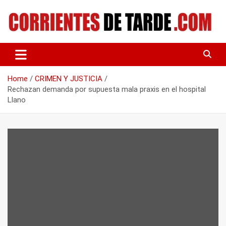
Skip
to
content
Tu portal de noticias
CORRIENTES DE TARDE
Home
CRIMEN Y JUSTICIA
Rechazan demanda por supuesta mala praxis en el hospital
Llano