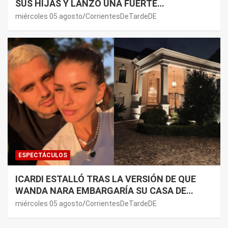
SUS HIJAS Y LANZÓ UNA FUERTE
PREMONICIÓN SOBRE MAURO ICARDI
miércoles 05 agosto
CorrientesDeTardeDE
ESPECTÁCULOS
ICARDI ESTALLÓ TRAS LA VERSIÓN DE QUE
WANDA NARA EMBARGARÍA SU CASA DE
NORDELTA: “NECESITAN RASCAR DE ALGÚN
miércoles 05 agosto
CorrientesDeTardeDE
LADO”