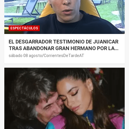
ESPECTÁCULOS
EL DESGARRADOR TESTIMONIO DE JUANICAR
TRAS ABANDONAR GRAN HERMANO POR LA
SALUD DE SU MAMÁ.
sábado 08 agosto
CorrientesDeTardeAT