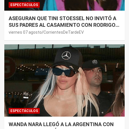
ESPECTÁCULOS
ASEGURAN QUE TINI STOESSEL NO INVITÓ A
SUS PADRES AL CASAMIENTO CON RODRIGO
DE PAUL: LOS MOTIVOS
viernes 07 agosto
CorrientesDeTardeEV
ESPECTÁCULOS
WANDA NARA LLEGÓ A LA ARGENTINA CON