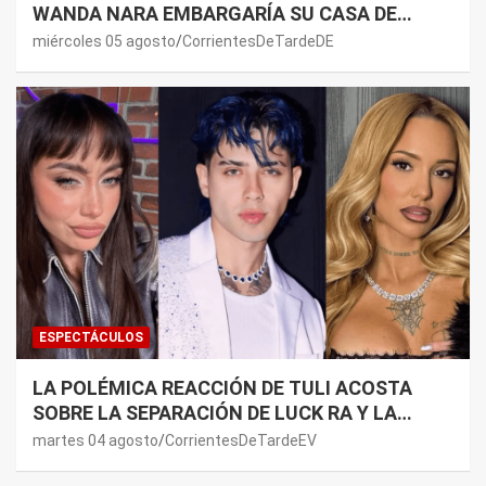
WANDA NARA EMBARGARÍA SU CASA DE
NORDELTA: “NECESITAN RASCAR DE ALGÚN
miércoles 05 agosto
CorrientesDeTardeDE
LADO”
ESPECTÁCULOS
LA POLÉMICA REACCIÓN DE TULI ACOSTA
SOBRE LA SEPARACIÓN DE LUCK RA Y LA
JOAQUI: “¿MI VERDAD?”
martes 04 agosto
CorrientesDeTardeEV