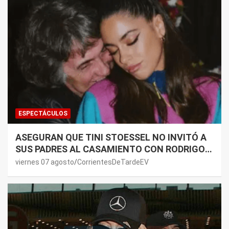
ESPECTÁCULOS
ASEGURAN QUE TINI STOESSEL NO INVITÓ A
SUS PADRES AL CASAMIENTO CON RODRIGO
DE PAUL: LOS MOTIVOS
viernes 07 agosto
CorrientesDeTardeEV