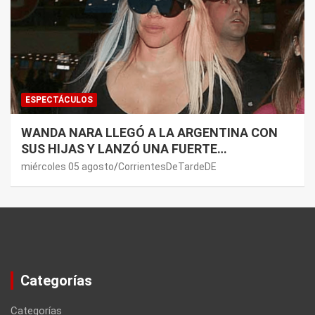
ESPECTÁCULOS
WANDA NARA LLEGÓ A LA ARGENTINA CON
SUS HIJAS Y LANZÓ UNA FUERTE
PREMONICIÓN SOBRE MAURO ICARDI
miércoles 05 agosto
CorrientesDeTardeDE
Categorías
Categorías