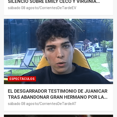
SILENCIO SOBRE EMILY CECO Y VIRGINIA
GALLARDO: “DEDÍQUENSE A SUS VIDAS”
sábado 08 agosto
CorrientesDeTardeEV
ESPECTÁCULOS
EL DESGARRADOR TESTIMONIO DE JUANICAR
TRAS ABANDONAR GRAN HERMANO POR LA
SALUD DE SU MAMÁ.
sábado 08 agosto
CorrientesDeTardeAT