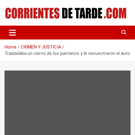
Skip
to
content
Tu portal de noticias
CORRIENTES DE TARDE
Home
CRIMEN Y JUSTICIA
Trasladaba un ciervo de los pantanos y le secuestraron el auto