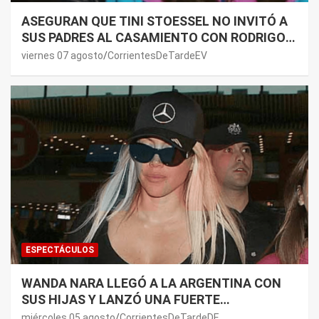
ASEGURAN QUE TINI STOESSEL NO INVITÓ A
SUS PADRES AL CASAMIENTO CON RODRIGO
DE PAUL: LOS MOTIVOS
viernes 07 agosto
CorrientesDeTardeEV
ESPECTÁCULOS
WANDA NARA LLEGÓ A LA ARGENTINA CON
SUS HIJAS Y LANZÓ UNA FUERTE
PREMONICIÓN SOBRE MAURO ICARDI
miércoles 05 agosto
CorrientesDeTardeDE