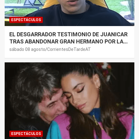
ESPECTÁCULOS
EL DESGARRADOR TESTIMONIO DE JUANICAR
TRAS ABANDONAR GRAN HERMANO POR LA
SALUD DE SU MAMÁ.
sábado 08 agosto
CorrientesDeTardeAT
ESPECTÁCULOS