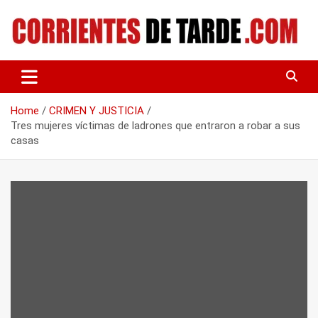
Skip
to
content
Tu portal de noticias
CORRIENTES DE TARDE
Home
CRIMEN Y JUSTICIA
Tres mujeres víctimas de ladrones que entraron a robar a sus
casas