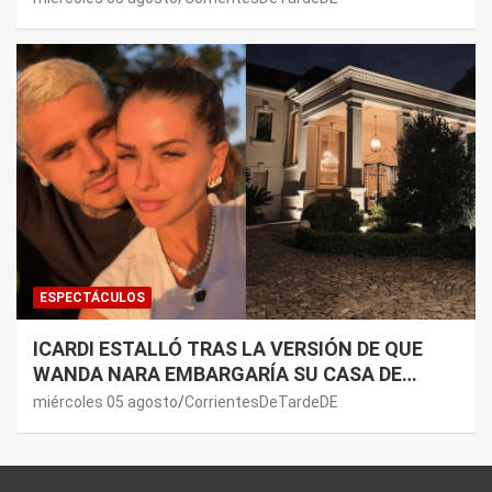
ESPECTÁCULOS
ICARDI ESTALLÓ TRAS LA VERSIÓN DE QUE
WANDA NARA EMBARGARÍA SU CASA DE
NORDELTA: “NECESITAN RASCAR DE ALGÚN
miércoles 05 agosto
CorrientesDeTardeDE
LADO”