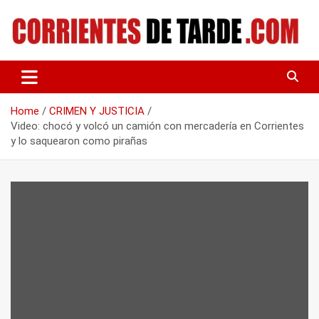
Skip
to
content
Tu portal de noticias
CORRIENTES DE TARDE
Home
CRIMEN Y JUSTICIA
Video: chocó y volcó un camión con mercadería en Corrientes
y lo saquearon como pirañas