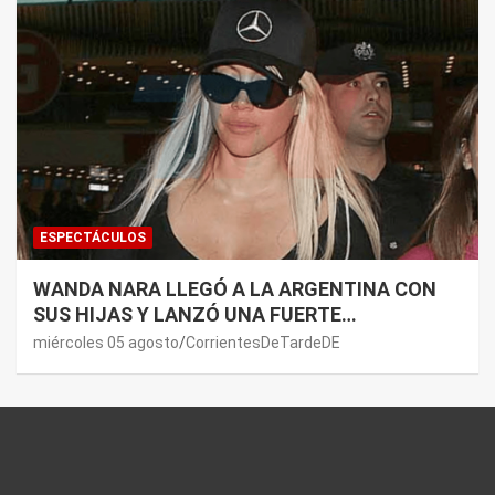
ESPECTÁCULOS
WANDA NARA LLEGÓ A LA ARGENTINA CON
SUS HIJAS Y LANZÓ UNA FUERTE
PREMONICIÓN SOBRE MAURO ICARDI
miércoles 05 agosto
CorrientesDeTardeDE