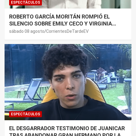
ESPECTÁCULOS
ROBERTO GARCÍA MORITÁN ROMPIÓ EL
SILENCIO SOBRE EMILY CECO Y VIRGINIA
GALLARDO: “DEDÍQUENSE A SUS VIDAS”
sábado 08 agosto
CorrientesDeTardeEV
ESPECTÁCULOS
EL DESGARRADOR TESTIMONIO DE JUANICAR
TRAS ABANDONAR GRAN HERMANO POR LA