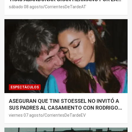
SALUD DE SU MAMÁ.
sábado 08 agosto
CorrientesDeTardeAT
ESPECTÁCULOS
ASEGURAN QUE TINI STOESSEL NO INVITÓ A
SUS PADRES AL CASAMIENTO CON RODRIGO
DE PAUL: LOS MOTIVOS
viernes 07 agosto
CorrientesDeTardeEV