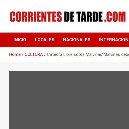
Skip
to
content
Tu portal de noticias
CORRIENTES DE
INICIO
LOCALES
NACIONALES
INTERNACION
TARDE
Home
CULTURA
Cátedra Libre sobre Malvinas“Malvinas deb