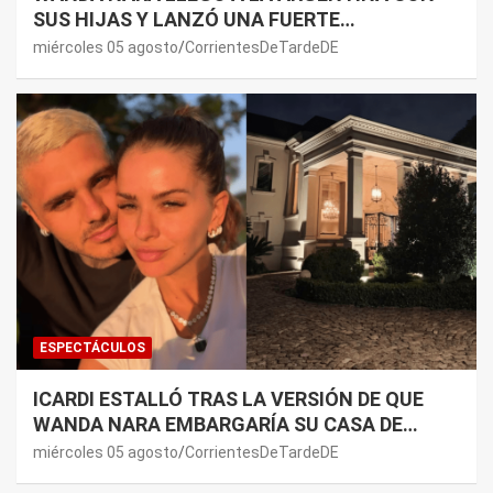
SUS HIJAS Y LANZÓ UNA FUERTE
PREMONICIÓN SOBRE MAURO ICARDI
miércoles 05 agosto
CorrientesDeTardeDE
ESPECTÁCULOS
ICARDI ESTALLÓ TRAS LA VERSIÓN DE QUE
WANDA NARA EMBARGARÍA SU CASA DE
NORDELTA: “NECESITAN RASCAR DE ALGÚN
miércoles 05 agosto
CorrientesDeTardeDE
LADO”