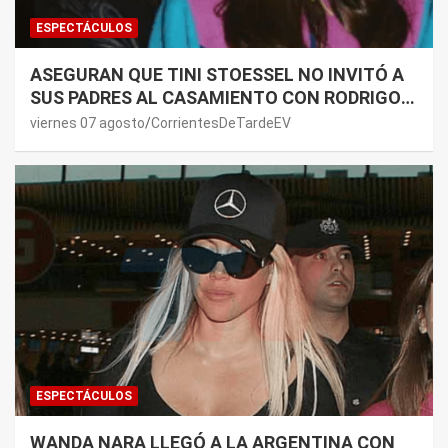
ESPECTÁCULOS
ASEGURAN QUE TINI STOESSEL NO INVITÓ A
SUS PADRES AL CASAMIENTO CON RODRIGO
DE PAUL: LOS MOTIVOS
viernes 07 agosto
CorrientesDeTardeEV
ESPECTÁCULOS
WANDA NARA LLEGÓ A LA ARGENTINA CON