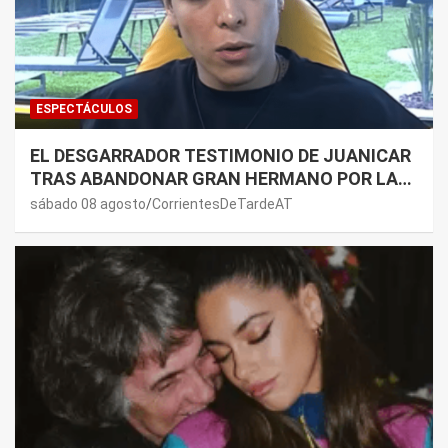
ESPECTÁCULOS
EL DESGARRADOR TESTIMONIO DE JUANICAR
TRAS ABANDONAR GRAN HERMANO POR LA
SALUD DE SU MAMÁ.
sábado 08 agosto
CorrientesDeTardeAT