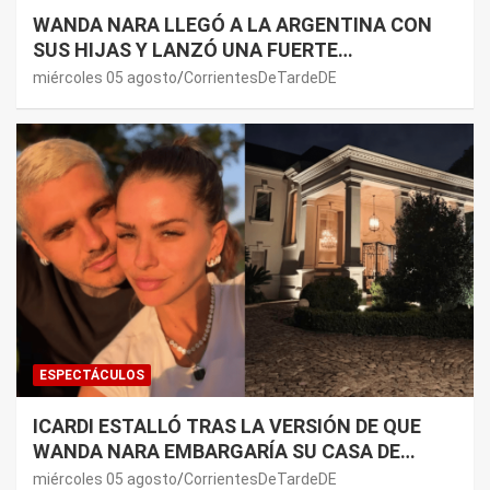
WANDA NARA LLEGÓ A LA ARGENTINA CON
SUS HIJAS Y LANZÓ UNA FUERTE
PREMONICIÓN SOBRE MAURO ICARDI
miércoles 05 agosto
CorrientesDeTardeDE
ESPECTÁCULOS
ICARDI ESTALLÓ TRAS LA VERSIÓN DE QUE
WANDA NARA EMBARGARÍA SU CASA DE
NORDELTA: “NECESITAN RASCAR DE ALGÚN
miércoles 05 agosto
CorrientesDeTardeDE