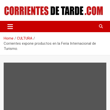
Skip
to
content
Tu portal de noticias
CORRIENTES DE TARDE
Home
CULTURA
Corrientes expone productos en la Feria Internacional de
Turismo.