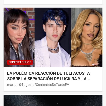
LADO”
ESPECTÁCULOS
LA POLÉMICA REACCIÓN DE TULI ACOSTA
SOBRE LA SEPARACIÓN DE LUCK RA Y LA
JOAQUI: “¿MI VERDAD?”
martes 04 agosto
CorrientesDeTardeEV