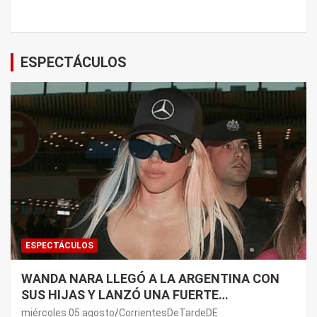
ESPECTÁCULOS
ESPECTÁCULOS
WANDA NARA LLEGÓ A LA ARGENTINA CON
SUS HIJAS Y LANZÓ UNA FUERTE
PREMONICIÓN SOBRE MAURO ICARDI
miércoles 05 agosto
CorrientesDeTardeDE