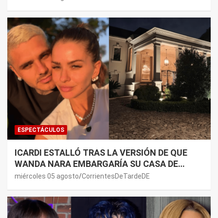
ESPECTÁCULOS
ICARDI ESTALLÓ TRAS LA VERSIÓN DE QUE
WANDA NARA EMBARGARÍA SU CASA DE
NORDELTA: “NECESITAN RASCAR DE ALGÚN
miércoles 05 agosto
CorrientesDeTardeDE
LADO”