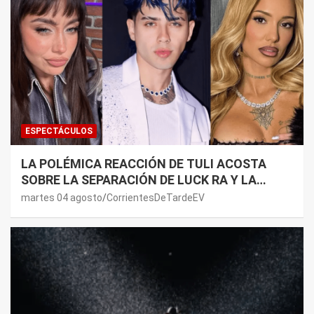
ESPECTÁCULOS
LA POLÉMICA REACCIÓN DE TULI ACOSTA
SOBRE LA SEPARACIÓN DE LUCK RA Y LA
JOAQUI: “¿MI VERDAD?”
martes 04 agosto
CorrientesDeTardeEV