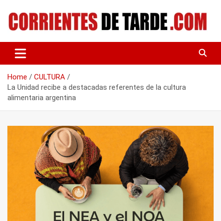
Skip
to
content
Tu portal de noticias
CORRIENTES DE TARDE
Home
CULTURA
La Unidad recibe a destacadas referentes de la cultura
alimentaria argentina