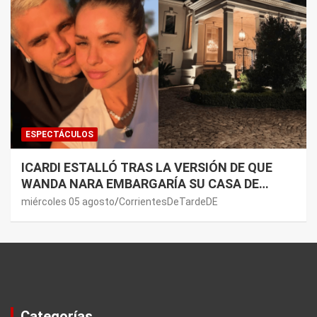
ESPECTÁCULOS
ICARDI ESTALLÓ TRAS LA VERSIÓN DE QUE
WANDA NARA EMBARGARÍA SU CASA DE
NORDELTA: “NECESITAN RASCAR DE ALGÚN
miércoles 05 agosto
CorrientesDeTardeDE
LADO”
Categorías