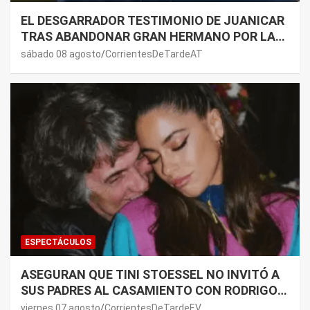
EL DESGARRADOR TESTIMONIO DE JUANICAR
TRAS ABANDONAR GRAN HERMANO POR LA
SALUD DE SU MAMÁ.
sábado 08 agosto
CorrientesDeTardeAT
ESPECTÁCULOS
ASEGURAN QUE TINI STOESSEL NO INVITÓ A
SUS PADRES AL CASAMIENTO CON RODRIGO
DE PAUL: LOS MOTIVOS
viernes 07 agosto
CorrientesDeTardeEV