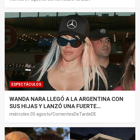
ESPECTÁCULOS
WANDA NARA LLEGÓ A LA ARGENTINA CON
SUS HIJAS Y LANZÓ UNA FUERTE
PREMONICIÓN SOBRE MAURO ICARDI
miércoles 05 agosto
CorrientesDeTardeDE