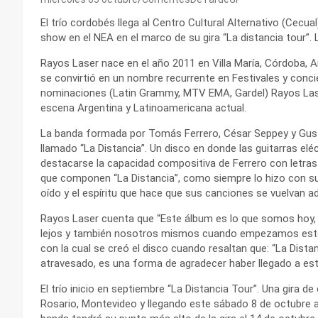
El trío cordobés llega al Centro Cultural Alternativo (Cecua
show en el NEA en el marco de su gira “La distancia tour”.
Rayos Laser nace en el año 2011 en Villa María, Córdoba, A
se convirtió en un nombre recurrente en Festivales y concie
nominaciones (Latin Grammy, MTV EMA, Gardel) Rayos Lase
escena Argentina y Latinoamericana actual.
La banda formada por Tomás Ferrero, César Seppey y Gust
llamado “La Distancia”. Un disco en donde las guitarras elé
destacarse la capacidad compositiva de Ferrero con letras
que componen “La Distancia”, como siempre lo hizo con su
oído y el espíritu que hace que sus canciones se vuelvan adi
Rayos Laser cuenta que “Este álbum es lo que somos hoy, 
lejos y también nosotros mismos cuando empezamos este v
con la cual se creó el disco cuando resaltan que: “La Dist
atravesado, es una forma de agradecer haber llegado a es
El trío inicio en septiembre “La Distancia Tour”. Una gira d
Rosario, Montevideo y llegando este sábado 8 de octubre a 