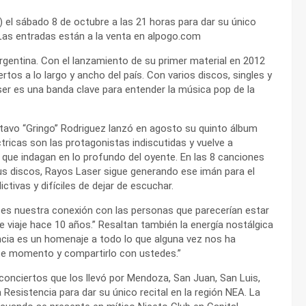
l) el sábado 8 de octubre a las 21 horas para dar su único
 Las entradas están a la venta en alpogo.com
rgentina. Con el lanzamiento de su primer material en 2012
rtos a lo largo y ancho del país. Con varios discos, singles y
r es una banda clave para entender la música pop de la
avo “Gringo” Rodriguez lanzó en agosto su quinto álbum
ctricas son las protagonistas indiscutidas y vuelve a
 que indagan en lo profundo del oyente. En las 8 canciones
s discos, Rayos Laser sigue generando ese imán para el
ctivas y difíciles de dejar de escuchar.
es nuestra conexión con las personas que parecerían estar
iaje hace 10 años.” Resaltan también la energía nostálgica
ancia es un homenaje a todo lo que alguna vez nos ha
te momento y compartirlo con ustedes.”
e conciertos que los llevó por Mendoza, San Juan, San Luis,
Resistencia para dar su único recital en la región NEA. La