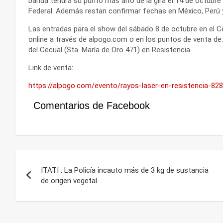
banda tendrá su punto más alto de la gira el 14 de octubre
Federal. Además restan confirmar fechas en México, Perú y
Las entradas para el show del sábado 8 de octubre en el Ce
online a través de alpogo.com o en los puntos de venta de: 
del Cecual (Sta. María de Oro 471) en Resistencia.
Link de venta:
https://alpogo.com/evento/rayos-laser-en-resistencia-82
Comentarios de Facebook
Navegación
ITATI : La Policía incauto más de 3 kg de sustancia
de
de origen vegetal
entradas