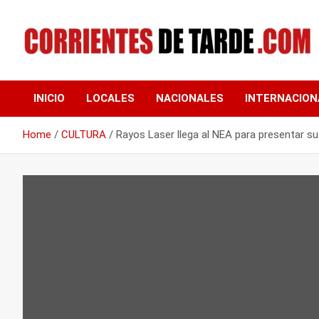
Skip
to
content
Tu portal de noticias
CORRIENTES DE
INICIO
LOCALES
NACIONALES
INTERNACION
TARDE
Home
CULTURA
Rayos Laser llega al NEA para presentar s