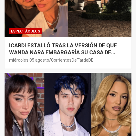
ESPECTÁCULOS
ICARDI ESTALLÓ TRAS LA VERSIÓN DE QUE
WANDA NARA EMBARGARÍA SU CASA DE
NORDELTA: “NECESITAN RASCAR DE ALGÚN
miércoles 05 agosto
CorrientesDeTardeDE
LADO”