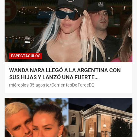
ESPECTÁCULOS
WANDA NARA LLEGÓ A LA ARGENTINA CON
SUS HIJAS Y LANZÓ UNA FUERTE
PREMONICIÓN SOBRE MAURO ICARDI
miércoles 05 agosto
CorrientesDeTardeDE