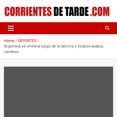
Skip
to
content
Tu portal de noticias
CORRIENTES DE TARDE
Home
DEPORTES
Argentina se entrena luego de la derrota y Scaloni analiza
cambios