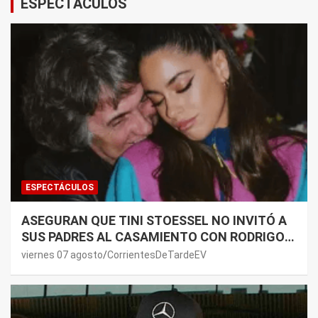
ESPECTÁCULOS
ESPECTÁCULOS
ASEGURAN QUE TINI STOESSEL NO INVITÓ A
SUS PADRES AL CASAMIENTO CON RODRIGO
DE PAUL: LOS MOTIVOS
viernes 07 agosto
CorrientesDeTardeEV