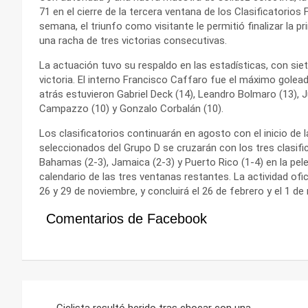
71 en el cierre de la tercera ventana de los Clasificatorio
semana, el triunfo como visitante le permitió finalizar la 
una racha de tres victorias consecutivas.
La actuación tuvo su respaldo en las estadísticas, con siet
victoria. El interno Francisco Caffaro fue el máximo gole
atrás estuvieron Gabriel Deck (14), Leandro Bolmaro (13), 
Campazzo (10) y Gonzalo Corbalán (10).
Los clasificatorios continuarán en agosto con el inicio de 
seleccionados del Grupo D se cruzarán con los tres clasifi
Bahamas (2-3), Jamaica (2-3) y Puerto Rico (1-4) en la pel
calendario de las tres ventanas restantes. La actividad ofic
26 y 29 de noviembre, y concluirá el 26 de febrero y el 1 d
Comentarios de Facebook
Navegación
Ciclista resultó herido tras chocar con una