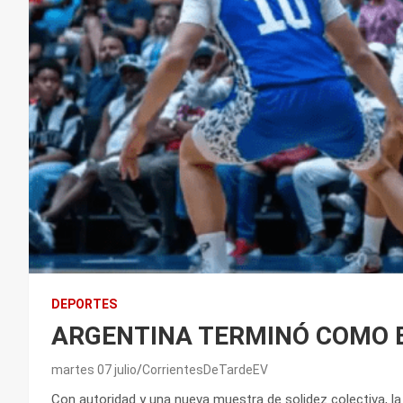
DEPORTES
ARGENTINA TERMINÓ COMO 
martes 07 julio
CorrientesDeTardeEV
Con autoridad y una nueva muestra de solidez colectiva, l