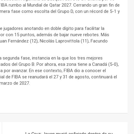
s FIBA rumbo al Mundial de Qatar 2027. Cerrando un gran fin de
primera fase como escolta del Grupo D, con un récord de 5-1 y
e jugadores anotando en doble dígito para facilitar la
ador con 15 puntos, además de bajar nueve rebotes. Más
Juan Fernández (12), Nicolás Laprovittola (11), Facundo
la segunda fase, instancia en la que los tres mejores
cados del Grupo B. Por ahora, esa zona tiene a Canadá (5-0),
ea por avanzar. En ese contexto, FIBA dio a conocer el
ial de FIBA se reanudará el 27 y 31 de agosto, continuará el
e marzo de 2027.
La Cruz: Joven murió asfixiado dentro de su