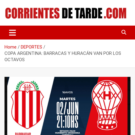
Skip
to
content
Tu portal de noticias
CORRIENTES DE TARDE
Home
DEPORTES
COPA ARGENTINA: BARRACAS Y HURACÁN VAN POR LOS
OCTAVOS