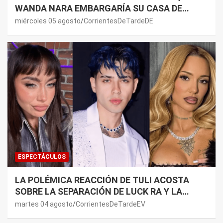
WANDA NARA EMBARGARÍA SU CASA DE
NORDELTA: “NECESITAN RASCAR DE ALGÚN
miércoles 05 agosto
CorrientesDeTardeDE
LADO”
ESPECTÁCULOS
LA POLÉMICA REACCIÓN DE TULI ACOSTA
SOBRE LA SEPARACIÓN DE LUCK RA Y LA
JOAQUI: “¿MI VERDAD?”
martes 04 agosto
CorrientesDeTardeEV