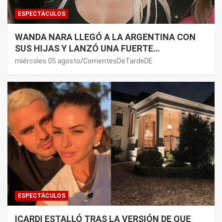
ESPECTÁCULOS
WANDA NARA LLEGÓ A LA ARGENTINA CON
SUS HIJAS Y LANZÓ UNA FUERTE
PREMONICIÓN SOBRE MAURO ICARDI
miércoles 05 agosto
CorrientesDeTardeDE
ESPECTÁCULOS
ICARDI ESTALLÓ TRAS LA VERSIÓN DE QUE