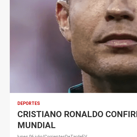
DEPORTES
CRISTIANO RONALDO CONFIR
MUNDIAL
lunes 06 julio
CorrientesDeTardeEV