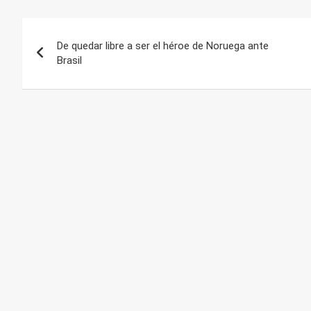
Navegación
De quedar libre a ser el héroe de Noruega ante
de
Brasil
entradas