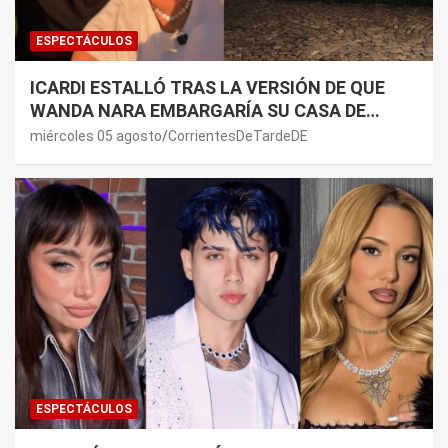
ESPECTÁCULOS
ICARDI ESTALLÓ TRAS LA VERSIÓN DE QUE
WANDA NARA EMBARGARÍA SU CASA DE
NORDELTA: “NECESITAN RASCAR DE ALGÚN
miércoles 05 agosto
CorrientesDeTardeDE
LADO”
ESPECTÁCULOS