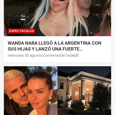
ESPECTÁCULOS
WANDA NARA LLEGÓ A LA ARGENTINA CON
SUS HIJAS Y LANZÓ UNA FUERTE
PREMONICIÓN SOBRE MAURO ICARDI
miércoles 05 agosto
CorrientesDeTardeDE