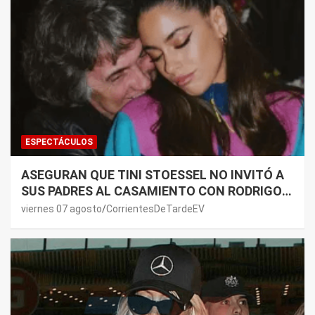
ESPECTÁCULOS
ASEGURAN QUE TINI STOESSEL NO INVITÓ A
SUS PADRES AL CASAMIENTO CON RODRIGO
DE PAUL: LOS MOTIVOS
viernes 07 agosto
CorrientesDeTardeEV