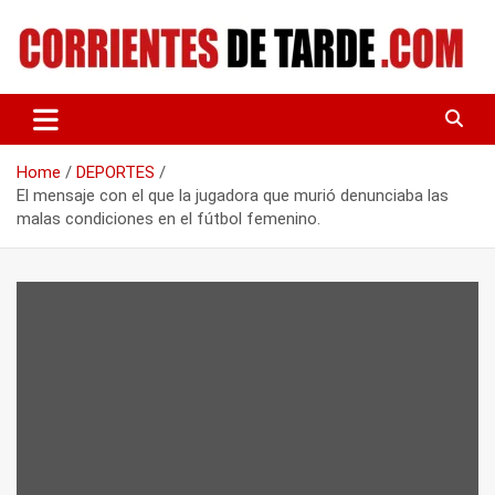
Skip
to
content
Tu portal de noticias
CORRIENTES DE TARDE
Home
DEPORTES
El mensaje con el que la jugadora que murió denunciaba las
malas condiciones en el fútbol femenino.