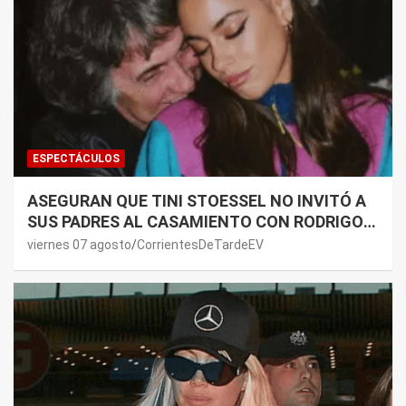
ESPECTÁCULOS
ASEGURAN QUE TINI STOESSEL NO INVITÓ A
SUS PADRES AL CASAMIENTO CON RODRIGO
DE PAUL: LOS MOTIVOS
viernes 07 agosto
CorrientesDeTardeEV