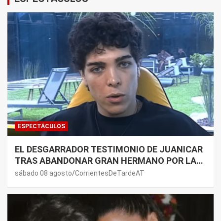
ESPECTÁCULOS
EL DESGARRADOR TESTIMONIO DE JUANICAR
TRAS ABANDONAR GRAN HERMANO POR LA
SALUD DE SU MAMÁ.
sábado 08 agosto
CorrientesDeTardeAT