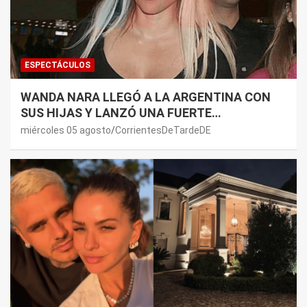
ESPECTÁCULOS
WANDA NARA LLEGÓ A LA ARGENTINA CON
SUS HIJAS Y LANZÓ UNA FUERTE
PREMONICIÓN SOBRE MAURO ICARDI
miércoles 05 agosto
CorrientesDeTardeDE