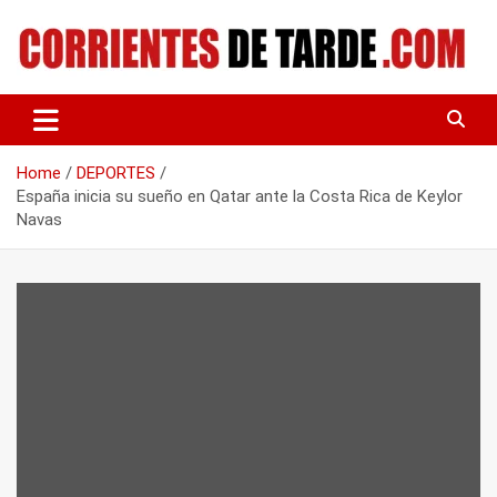
Skip
to
content
Tu portal de noticias
CORRIENTES DE TARDE
Home
DEPORTES
España inicia su sueño en Qatar ante la Costa Rica de Keylor
Navas