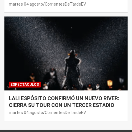
JOAQUI: “¿MI VERDAD?”
martes 04 agosto
CorrientesDeTardeEV
ESPECTÁCULOS
LALI ESPÓSITO CONFIRMÓ UN NUEVO RIVER:
CIERRA SU TOUR CON UN TERCER ESTADIO
martes 04 agosto
CorrientesDeTardeEV