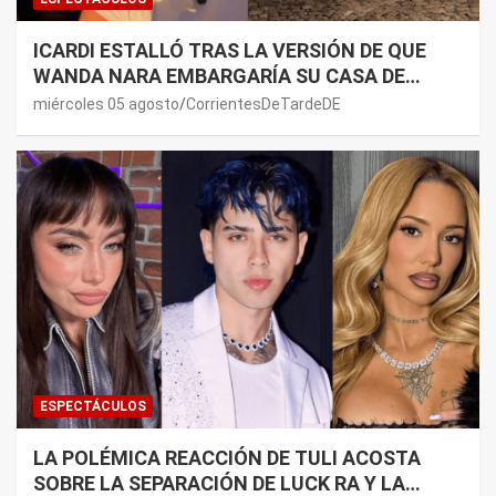
ICARDI ESTALLÓ TRAS LA VERSIÓN DE QUE
WANDA NARA EMBARGARÍA SU CASA DE
NORDELTA: “NECESITAN RASCAR DE ALGÚN
miércoles 05 agosto
CorrientesDeTardeDE
LADO”
ESPECTÁCULOS
LA POLÉMICA REACCIÓN DE TULI ACOSTA
SOBRE LA SEPARACIÓN DE LUCK RA Y LA