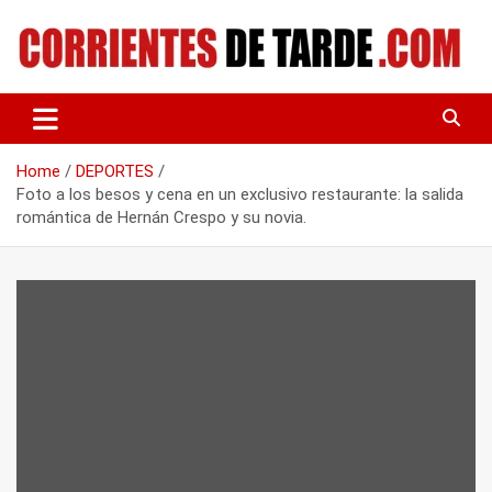
Skip
to
content
Tu portal de noticias
CORRIENTES DE TARDE
Home
DEPORTES
Foto a los besos y cena en un exclusivo restaurante: la salida
romántica de Hernán Crespo y su novia.