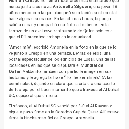
Hernán Crespo
no teme mostrarse más enamorado que
nunca junto a su novia
Antonella Silguero
, una joven 18
años menor con la que blanqueó su relación sentimental
hace algunas semanas. En las últimas horas, la pareja
salió a cenar y compartió una foto a los besos en la
terraza de un exclusivo restaurante de Qatar, país en el
que el DT argentino trabaja en la actualidad.
“Amor mío”
, escribió Antonella en la foto en la que se lo
ve junto a Crespo en una terraza. Detrás de ellos, una
postal espectacular de los edificios de Lusail, una de las
localidades en las que se disputará el
Mundial de
Qatar
. Valdanito también compartió la imagen en sus
historias y le agregó la frase “To the semifinals” (A las
semifinales), dejando en claro que la cita era una suerte
de festejo por el buen momento que atraviesa el Al Duhail
SC, equipo al que entrena.
El sábado, el Al Duhail SC venció por 3-0 al Al Rayyan y
sigue a paso firme en la Ooredoo Cup de Qatar. Allí estuvo
firme la hincha más fiel de Crespo: Antonella.