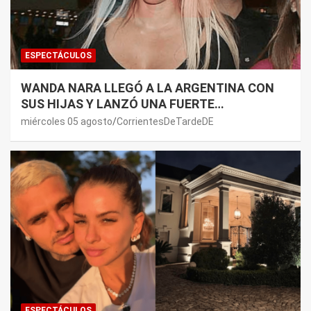
ESPECTÁCULOS
WANDA NARA LLEGÓ A LA ARGENTINA CON
SUS HIJAS Y LANZÓ UNA FUERTE
PREMONICIÓN SOBRE MAURO ICARDI
miércoles 05 agosto
CorrientesDeTardeDE
ESPECTÁCULOS