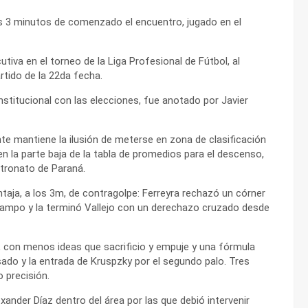
los 3 minutos de comenzado el encuentro, jugado en el
tiva en el torneo de la Liga Profesional de Fútbol, al
rtido de la 22da fecha.
institucional con las elecciones, fue anotado por Javier
nte mantiene la ilusión de meterse en zona de clasificación
n la parte baja de la tabla de promedios para el descenso,
atronato de Paraná.
aja, a los 3m, de contragolpe: Ferreyra rechazó un córner
iocampo y la terminó Vallejo con un derechazo cruzado desde
, con menos ideas que sacrificio y empuje y una fórmula
sado y la entrada de Kruspzky por el segundo palo. Tres
o precisión.
nder Díaz dentro del área por las que debió intervenir