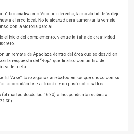
peró la iniciativa con Vigo por derecha, la movilidad de Vallejo
o hasta el arco local. No le alcanzó para aumentar la ventaja
nso con la victoria parcial.
e el inicio del complemento, y entre la falta de creatividad
iscreto.
con un remate de Apaolaza dentro del área que se desvió en
con la respuesta del “Rojo” que finalizó con un tiro de
línea de meta.
se. El “Arse” tuvo algunos arrebatos en los que chocó con su
ni fue acomodándose al triunfo y no pasó sobresaltos.
s (el martes desde las 16.30) e Independiente recibirá a
21.30).