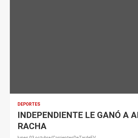
DEPORTES
INDEPENDIENTE LE GANÓ A A
RACHA
lunes 03 octubre
CorrientesDeTardeEV