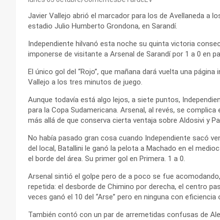
Javier Vallejo abrió el marcador para los de Avellaneda a 
estadio Julio Humberto Grondona, en Sarandí.
Independiente hilvanó esta noche su quinta victoria consecu
imponerse de visitante a Arsenal de Sarandí por 1 a 0 en pa
El único gol del “Rojo”, que mañana dará vuelta una página 
Vallejo a los tres minutos de juego.
Aunque todavía está algo lejos, a siete puntos, Independie
para la Copa Sudamericana. Arsenal, al revés, se complica e
más allá de que conserva cierta ventaja sobre Aldosivi y P
No había pasado gran cosa cuando Independiente sacó vent
del local, Batallini le ganó la pelota a Machado en el med
el borde del área. Su primer gol en Primera. 1 a 0.
Arsenal sintió el golpe pero de a poco se fue acomodando
repetida: el desborde de Chimino por derecha, el centro pa
veces ganó el 10 del “Arse” pero en ninguna con eficiencia 
También contó con un par de arremetidas confusas de Alexa