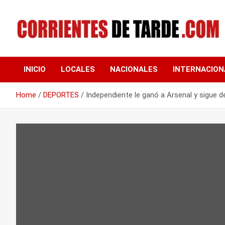
Skip
to
content
Tu portal de noticias
CORRIENTES DE
INICIO
LOCALES
NACIONALES
INTERNACION
TARDE
Home
DEPORTES
Independiente le ganó a Arsenal y sigue 