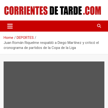
Skip
to
content
Tu portal de noticias
CORRIENTES DE TARDE
Home
DEPORTES
Juan Román Riquelme respaldó a Diego Martínez y criticó el
cronograma de partidos de la Copa de la Liga