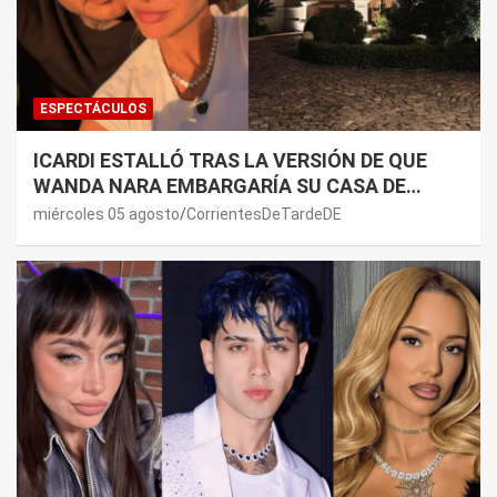
ESPECTÁCULOS
ICARDI ESTALLÓ TRAS LA VERSIÓN DE QUE
WANDA NARA EMBARGARÍA SU CASA DE
NORDELTA: “NECESITAN RASCAR DE ALGÚN
miércoles 05 agosto
CorrientesDeTardeDE
LADO”