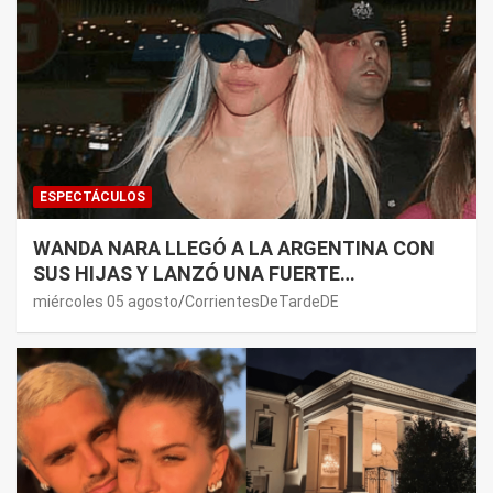
ESPECTÁCULOS
WANDA NARA LLEGÓ A LA ARGENTINA CON
SUS HIJAS Y LANZÓ UNA FUERTE
PREMONICIÓN SOBRE MAURO ICARDI
miércoles 05 agosto
CorrientesDeTardeDE