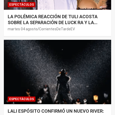
ESPECTÁCULOS
LA POLÉMICA REACCIÓN DE TULI ACOSTA
SOBRE LA SEPARACIÓN DE LUCK RA Y LA
JOAQUI: “¿MI VERDAD?”
martes 04 agosto
CorrientesDeTardeEV
ESPECTÁCULOS
LALI ESPÓSITO CONFIRMÓ UN NUEVO RIVER: