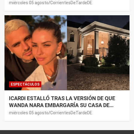
PREMONICIÓN SOBRE MAURO ICARDI
miércoles 05 agosto
CorrientesDeTardeDE
ESPECTÁCULOS
ICARDI ESTALLÓ TRAS LA VERSIÓN DE QUE
WANDA NARA EMBARGARÍA SU CASA DE
NORDELTA: “NECESITAN RASCAR DE ALGÚN
miércoles 05 agosto
CorrientesDeTardeDE
LADO”