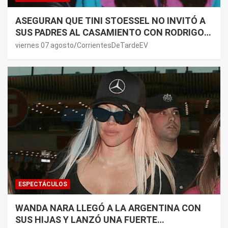
ASEGURAN QUE TINI STOESSEL NO INVITÓ A
SUS PADRES AL CASAMIENTO CON RODRIGO
DE PAUL: LOS MOTIVOS
viernes 07 agosto
CorrientesDeTardeEV
ESPECTÁCULOS
WANDA NARA LLEGÓ A LA ARGENTINA CON
SUS HIJAS Y LANZÓ UNA FUERTE