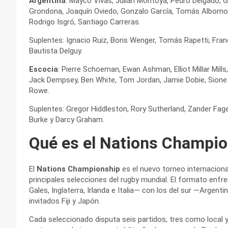
Argentina
: Mayco Vivas, Julián Montoya, Pedro Delgado, 
Grondona, Joaquín Oviedo, Gonzalo García, Tomás Albornoz,
Rodrigo Isgró, Santiago Carreras.
Suplentes: Ignacio Ruiz, Boris Wenger, Tomás Rapetti, Fra
Bautista Delguy.
Escocia
: Pierre Schoeman, Ewan Ashman, Elliot Millar Mil
Jack Dempsey, Ben White, Tom Jordan, Jamie Dobie, Sione T
Rowe.
Suplentes: Gregor Hiddleston, Rory Sutherland, Zander Fag
Burke y Darcy Graham.
Qué es el Nations Champio
El
Nations Championship
es el nuevo torneo internaciona
principales selecciones del rugby mundial. El formato enfr
Gales, Inglaterra, Irlanda e Italia— con los del sur —Argen
invitados Fiji y Japón.
Cada seleccionado disputa seis partidos, tres como local y 