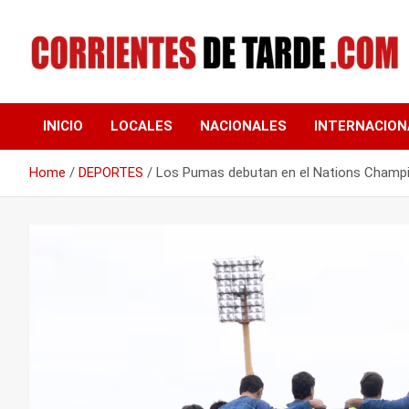
Skip
to
content
Tu portal de noticias
CORRIENTES DE
INICIO
LOCALES
NACIONALES
INTERNACION
TARDE
Home
DEPORTES
Los Pumas debutan en el Nations Champi