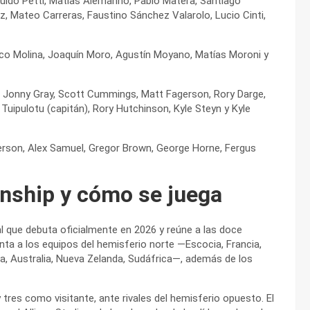
Guido Petti, Matías Alemanno, Pablo Matera, Santiago
 Mateo Carreras, Faustino Sánchez Valarolo, Lucio Cinti,
nco Molina, Joaquín Moro, Agustín Moyano, Matías Moroni y
ls, Jonny Gray, Scott Cummings, Matt Fagerson, Rory Darge,
uipulotu (capitán), Rory Hutchinson, Kyle Steyn y Kyle
erson, Alex Samuel, Gregor Brown, George Horne, Fergus
nship y cómo se juega
l que debuta oficialmente en 2026 y reúne a las doce
enta a los equipos del hemisferio norte —Escocia, Francia,
tina, Australia, Nueva Zelanda, Sudáfrica—, además de los
tres como visitante, ante rivales del hemisferio opuesto. El