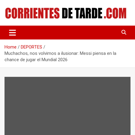
Skip
to
content
Tu portal de noticias
CORRIENTES DE TARDE
Home
DEPORTES
Muchachos, nos volvimos a ilusionar: Messi piensa en la
chance de jugar el Mundial 2026