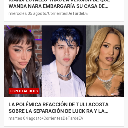
WANDA NARA EMBARGARÍA SU CASA DE
NORDELTA: “NECESITAN RASCAR DE ALGÚN
miércoles 05 agosto
CorrientesDeTardeDE
LADO”
ESPECTÁCULOS
LA POLÉMICA REACCIÓN DE TULI ACOSTA
SOBRE LA SEPARACIÓN DE LUCK RA Y LA
JOAQUI: “¿MI VERDAD?”
martes 04 agosto
CorrientesDeTardeEV