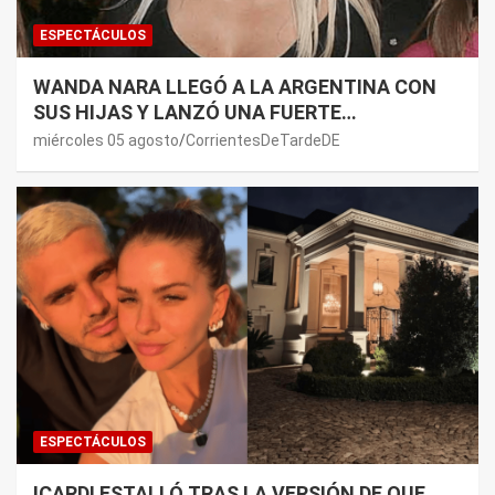
ESPECTÁCULOS
WANDA NARA LLEGÓ A LA ARGENTINA CON
SUS HIJAS Y LANZÓ UNA FUERTE
PREMONICIÓN SOBRE MAURO ICARDI
miércoles 05 agosto
CorrientesDeTardeDE
ESPECTÁCULOS
ICARDI ESTALLÓ TRAS LA VERSIÓN DE QUE