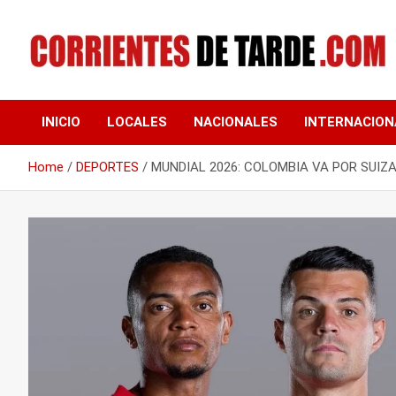
Skip
to
content
Tu portal de noticias
CORRIENTES DE
INICIO
LOCALES
NACIONALES
INTERNACION
TARDE
Home
DEPORTES
MUNDIAL 2026: COLOMBIA VA POR SUIZ