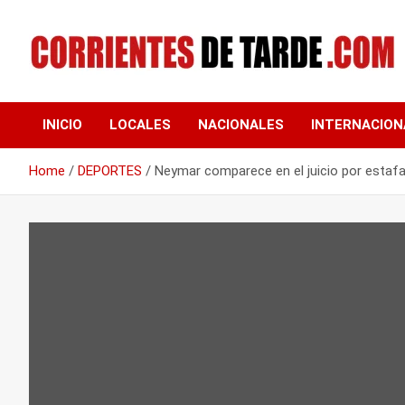
Skip
to
content
Tu portal de noticias
CORRIENTES DE
INICIO
LOCALES
NACIONALES
INTERNACION
TARDE
Home
DEPORTES
Neymar comparece en el juicio por estaf