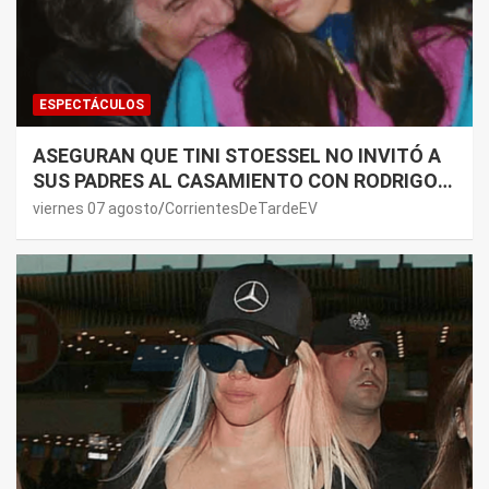
ESPECTÁCULOS
ASEGURAN QUE TINI STOESSEL NO INVITÓ A
SUS PADRES AL CASAMIENTO CON RODRIGO
DE PAUL: LOS MOTIVOS
viernes 07 agosto
CorrientesDeTardeEV