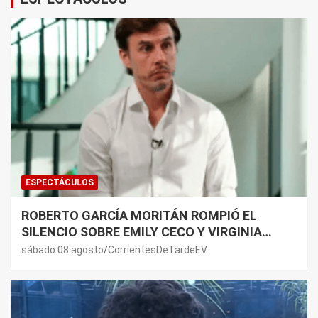
ESPECTÁCULOS
ROBERTO GARCÍA MORITÁN ROMPIÓ EL
SILENCIO SOBRE EMILY CECO Y VIRGINIA
GALLARDO: “DEDÍQUENSE A SUS VIDAS”
sábado 08 agosto
CorrientesDeTardeEV