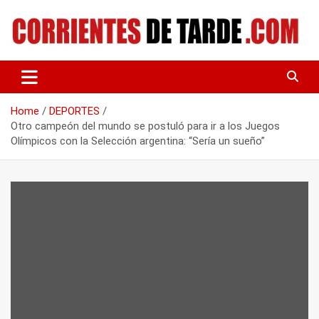
Skip
to
content
Tu portal de noticias
CORRIENTES DE TARDE
Home
DEPORTES
Otro campeón del mundo se postuló para ir a los Juegos
Olímpicos con la Selección argentina: “Sería un sueño”