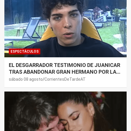
ESPECTÁCULOS
EL DESGARRADOR TESTIMONIO DE JUANICAR
TRAS ABANDONAR GRAN HERMANO POR LA
SALUD DE SU MAMÁ.
sábado 08 agosto
CorrientesDeTardeAT