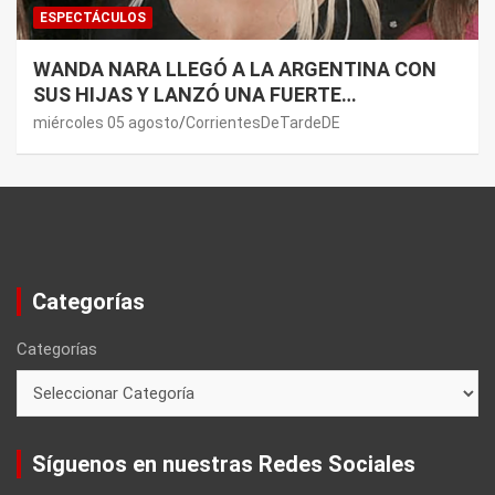
ESPECTÁCULOS
WANDA NARA LLEGÓ A LA ARGENTINA CON
SUS HIJAS Y LANZÓ UNA FUERTE
PREMONICIÓN SOBRE MAURO ICARDI
miércoles 05 agosto
CorrientesDeTardeDE
Categorías
Categorías
Síguenos en nuestras Redes Sociales