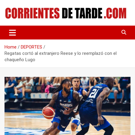
Skip
to
content
Tu portal de noticias
CORRIENTES DE TARDE
Home
DEPORTES
Regatas cortó al extranjero Reese y lo reemplazó con el
chaqueño Lugo