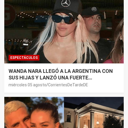
ESPECTÁCULOS
WANDA NARA LLEGÓ A LA ARGENTINA CON
SUS HIJAS Y LANZÓ UNA FUERTE
PREMONICIÓN SOBRE MAURO ICARDI
miércoles 05 agosto
CorrientesDeTardeDE