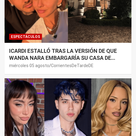
ESPECTÁCULOS
ICARDI ESTALLÓ TRAS LA VERSIÓN DE QUE
WANDA NARA EMBARGARÍA SU CASA DE
NORDELTA: “NECESITAN RASCAR DE ALGÚN
miércoles 05 agosto
CorrientesDeTardeDE
LADO”