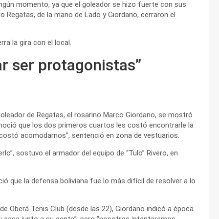
ningún momento, ya que el goleador se hizo fuerte con sus
Pero Regatas, de la mano de Lado y Giordano, cerraron el
ra la gira con el local.
r ser protagonistas”
el goleador de Regatas, el rosarino Marco Giordano, se mostró
oció que los dos primeros cuartos les costó encontrarle la
 costó acomodarnos”, sentenció en zona de vestuarios.
o”, sostuvo el armador del equipo de “Tulo” Rivero, en
 que la defensa boliviana fue lo más difícil de resolver a lo
 de Oberá Tenis Club (desde las 22), Giordano indicó a época
u casa junto a su gente”, pero “nosotros intentaremos