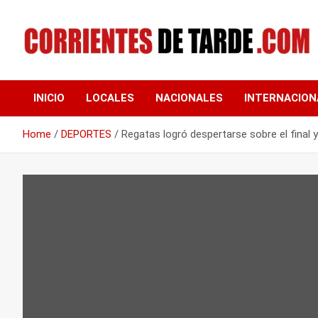
Skip
to
content
Tu portal de noticias
CORRIENTES DE
INICIO
LOCALES
NACIONALES
INTERNACION
TARDE
Home
DEPORTES
Regatas logró despertarse sobre el final y