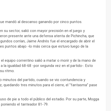
, que mandó al descanso ganando por cinco puntos.
n su sector, salió con mayor precisión en el juego y
ieron presente ante una defensa atenta de Pichincha, que
undos corrían, Jaime Andrés fue el encargado de abrir el
res puntos abajo -lo más cerca que estuvo luego de la
el equipo correntino salió a matar o morir y de la mano de
 a la igualdad 68-68 -por segunda vez en el partido-. Esto
su ritmo.
o minutos del partido, cuando se vio contundencia y
z, quedando tres minutos para el cierre, el “fantasma” pase
puso de pie a todo el público del estadio. Por su parte, Mogga
 poniendo el tanteador 81-79.