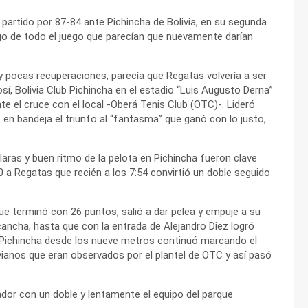
l partido por 87-84 ante Pichincha de Bolivia, en su segunda
go de todo el juego que parecían que nuevamente darían
 y pocas recuperaciones, parecía que Regatas volvería a ser
sí, Bolivia Club Pichincha en el estadio “Luis Augusto Derna”
te el cruce con el local -Oberá Tenis Club (OTC)-. Lideró
ó en bandeja el triunfo al “fantasma” que ganó con lo justo,
laras y buen ritmo de la pelota en Pichincha fueron clave
 0 a Regatas que recién a los 7:54 convirtió un doble seguido
ue terminó con 26 puntos, salió a dar pelea y empuje a su
cancha, hasta que con la entrada de Alejandro Diez logró
a de Pichincha desde los nueve metros continuó marcando el
livianos que eran observados por el plantel de OTC y así pasó
ador con un doble y lentamente el equipo del parque