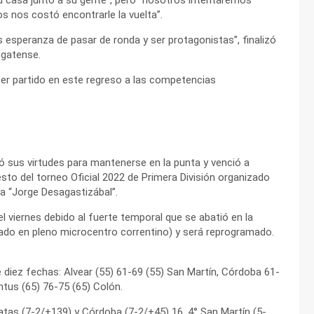
s nos costó encontrarle la vuelta”.
esperanza de pasar de ronda y ser protagonistas”, finalizó
egatense.
cer partido en este regreso a las competencias
ó sus virtudes para mantenerse en la punta y venció a
esto del torneo Oficial 2022 de Primera División organizado
pa “Jorge Desagastizábal”.
l viernes debido al fuerte temporal que se abatió en la
cado en pleno microcentro correntino) y será reprogramado.
 diez fechas: Alvear (55) 61-69 (55) San Martín, Córdoba 61-
tus (65) 76-75 (65) Colón.
atas (7-2/+139) y Córdoba (7-2/+45) 16, 4° San Martín (5-