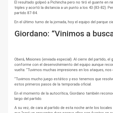
El resultado golpeó a Pichincha pero no tiró el guante en 
triples y acortó la distancia a un punto a los 43 (83-82). 
partido 87-84.
En el último turno de la jornada, hoy el equipo del parque cier
Giordano: “Vinimos a busca
Oberá, Misiones (enviada especial). Al cierre del partido, 
conforme con el desenvolvimiento del equipo aunque recon
vuelta: “Tuvimos muchas impresiones en los ataques, nos
“Tuvimos mucho juego estático y eso tenemos que resolverl
estos primeros pasos de la temporada oficial.
En el momento de la autocrítica, Giordano también reconoció
largo del partido.
A su vez, de cara al partido de esta noche ante los locales
que “será un encuentro duro porque ellos son fuertes en s