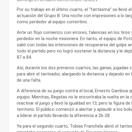
Por su trabajo en el último cuarto, el “fantasma” se llevó e
actuación del Grupo B. Una noche con impresiones a lo lar
como perdedor al equipo correntino.
Ante un flojo comienzo con errores, falencias en los tiros
perdedor en la noche misionera. En tanto, el equipo de Poto
salió con todas las intenciones de recuperarse del golpe an
todo el partido pero no logró sostener la distancia y le dej
87 a 84.
Así, durante los dos primeros cuartos, las ganas, jugadas c
para abrir el tanteador, alargando la distancia y dejando en
de una falta.
A diferencia de su juego contra el local, Ernesto Gamboa q
equipo. Mientras, Regatas no le encontraba la vuelta en la 
reactivar el juego y llevó la igualdad en 13, pero la figur
territorio. El público comenzó a alentar y aplaudir a los bo
a liderar el partido llevando la diferencia a 26-28.
Ya para el segundo cuarto, Tobias Franchela abrió el tante