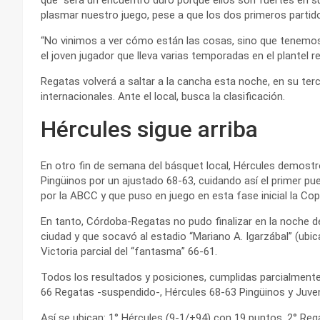
plasmar nuestro juego, pese a que los dos primeros partido
“No vinimos a ver cómo están las cosas, sino que tenemos 
el joven jugador que lleva varias temporadas en el plantel r
Regatas volverá a saltar a la cancha esta noche, en su ter
internacionales. Ante el local, busca la clasificación.
Hércules sigue arriba
En otro fin de semana del básquet local, Hércules demostr
Pingüinos por un ajustado 68-63, cuidando así el primer pu
por la ABCC y que puso en juego en esta fase inicial la Co
En tanto, Córdoba-Regatas no pudo finalizar en la noche de
ciudad y que socavó al estadio “Mariano A. Igarzábal” (ubi
Victoria parcial del “fantasma” 66-61.
Todos los resultados y posiciones, cumplidas parcialmente
66 Regatas -suspendido-, Hércules 68-63 Pingüinos y Juven
Así se ubican: 1° Hércules (9-1/+94) con 19 puntos, 2° Reg