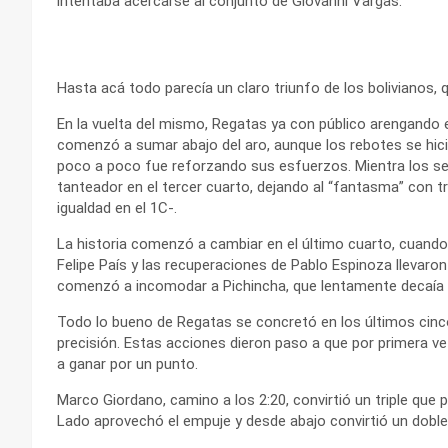
intentaba acercarse al conjunto de Giovanni Vargas.
Hasta acá todo parecía un claro triunfo de los bolivianos
En la vuelta del mismo, Regatas ya con público arengando e
comenzó a sumar abajo del aro, aunque los rebotes se hic
poco a poco fue reforzando sus esfuerzos. Mientra los seg
tanteador en el tercer cuarto, dejando al “fantasma” con t
igualdad en el 1C-.
La historia comenzó a cambiar en el último cuarto, cuando 
Felipe País y las recuperaciones de Pablo Espinoza llevaron
comenzó a incomodar a Pichincha, que lentamente decaía 
Todo lo bueno de Regatas se concretó en los últimos cinc
precisión. Estas acciones dieron paso a que por primera ve
a ganar por un punto.
Marco Giordano, camino a los 2:20, convirtió un triple que 
Lado aprovechó el empuje y desde abajo convirtió un doble