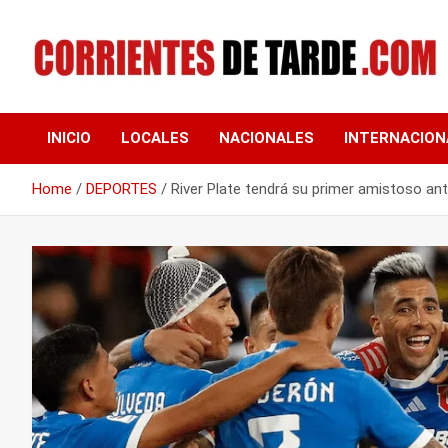
Skip
to
content
Tu portal de noticias
CORRIENTES DE
INICIO
LOCALES
NACIONALES
INTERNACION
TARDE
Home
DEPORTES
River Plate tendrá su primer amistoso ant