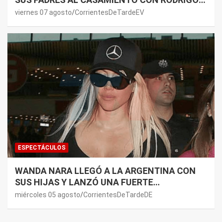
DE PAUL: LOS MOTIVOS
viernes 07 agosto
CorrientesDeTardeEV
ESPECTÁCULOS
WANDA NARA LLEGÓ A LA ARGENTINA CON
SUS HIJAS Y LANZÓ UNA FUERTE
PREMONICIÓN SOBRE MAURO ICARDI
miércoles 05 agosto
CorrientesDeTardeDE