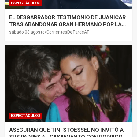
ESPECTÁCULOS
EL DESGARRADOR TESTIMONIO DE JUANICAR
TRAS ABANDONAR GRAN HERMANO POR LA
SALUD DE SU MAMÁ.
sábado 08 agosto
CorrientesDeTardeAT
ESPECTÁCULOS
ASEGURAN QUE TINI STOESSEL NO INVITÓ A
SUS PADRES AL CASAMIENTO CON RODRIGO