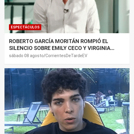
ESPECTÁCULOS
ROBERTO GARCÍA MORITÁN ROMPIÓ EL
SILENCIO SOBRE EMILY CECO Y VIRGINIA
GALLARDO: “DEDÍQUENSE A SUS VIDAS”
sábado 08 agosto
CorrientesDeTardeEV