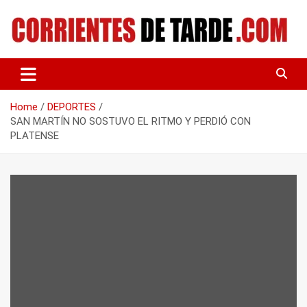
Skip
to
content
Tu portal de noticias
CORRIENTES DE TARDE
Home
DEPORTES
SAN MARTÍN NO SOSTUVO EL RITMO Y PERDIÓ CON
PLATENSE