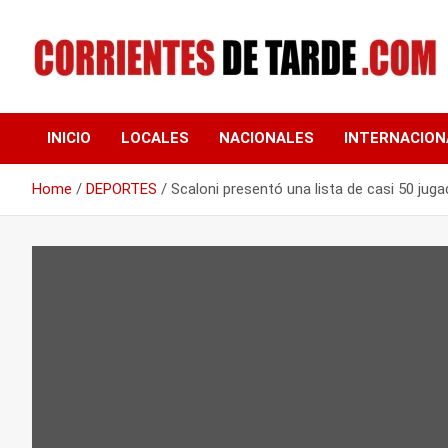
Skip
to
content
Tu portal de noticias
CORRIENTES DE
INICIO
LOCALES
NACIONALES
INTERNACION
TARDE
Home
DEPORTES
Scaloni presentó una lista de casi 50 juga