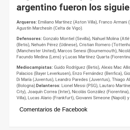
argentino fueron los siguie
Arqueros:
Emiliano Martínez (Aston Villa), Franco Armani (R
Agustín Marchesín (Celta de Vigo).
Defensores:
Gonzalo Montiel (Sevilla), Nahuel Molina (Atlé
(Betis), Nehuén Pérez (Udinese), Cristian Romero (Tottenh
(Manchester United), Marcos Senesi (Bournemouth), Nicolás
Facundo Medina (Lens) y Lucas Martínez Quarta (Fiorentina
Mediocampistas:
Guido Rodríguez (Betis), Alexis Mac Alli
Palacios (Bayer Leverkusen), Enzo Fernández (Benfica), Gi
Di María (Juventus), Leandro Paredes (Juventus), Thiago A
(Bologna).
Delanteros:
Lionel Messi (PSG), Lautaro Martíne
City), Joaquín Correa (Inter), Nicolás González (Fiorentina)
Villa), Lucas Alario (Frankfurt), Giovanni Simeone (Napoli)
Comentarios de Facebook