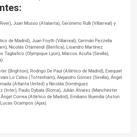
ntes:
iver), Juan Musso (Atalanta), Gerónimo Rulli (Villarreal) y
tico de Madrid), Juan Foyth (Villarreal), Germán Pezzella
am), Nicolás Otamendi (Benfica), Lisandro Martínez
 Tagliafico (Olympique Lyon), Marcos Acuña (Sevilla),
).
ster (Brighton), Rodrigo De Paul (Atlético de Madrid), Exequiel
ovani Lo Celso (Tottenham), Alejandro Gómez (Sevilla), Ángel
lmada (Atlanta United) y Nicolás Domínguez
z (Inter), Paulo Dybala (Roma), Julián Álvarez (Manchester
, Ángel Correa (Atlético de Madrid), Emiliano Buendía (Aston
 y Lucas Ocampos (Ajax).