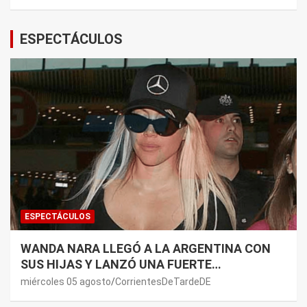
ESPECTÁCULOS
ESPECTÁCULOS
WANDA NARA LLEGÓ A LA ARGENTINA CON
SUS HIJAS Y LANZÓ UNA FUERTE
PREMONICIÓN SOBRE MAURO ICARDI
miércoles 05 agosto
CorrientesDeTardeDE