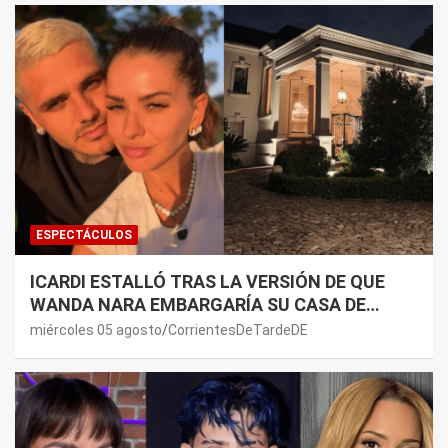
ESPECTÁCULOS
ICARDI ESTALLÓ TRAS LA VERSIÓN DE QUE
WANDA NARA EMBARGARÍA SU CASA DE
NORDELTA: “NECESITAN RASCAR DE ALGÚN
miércoles 05 agosto
CorrientesDeTardeDE
LADO”