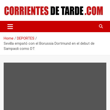
Skip
to
content
Tu portal de noticias
CORRIENTES DE TARDE
Home
DEPORTES
Sevilla empató con el Borussia Dortmund en el debut de
Sampaoli como DT